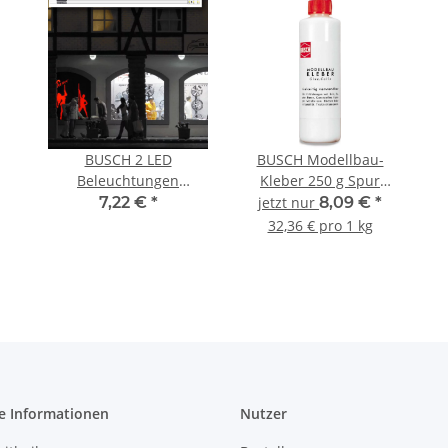
BUSCH 2 LED
BUSCH Modellbau-
Beleuchtungen
Kleber 250 g Spur
warmweiß 5998 Spur
Neutral 7599
7,22 €
*
jetzt nur
8,09 €
*
Neutral
32,36 € pro 1 kg
e Informationen
Nutzer