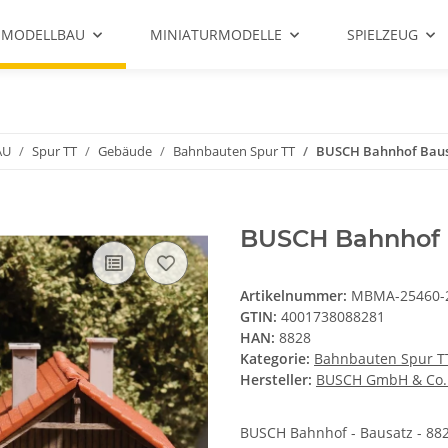
 MODELLBAU
MINIATURMODELLE
SPIELZEUG
AU
Spur TT
Gebäude
Bahnbauten Spur TT
BUSCH Bahnhof Bausa
BUSCH Bahnhof 
Artikelnummer:
MBMA-25460-
GTIN:
4001738088281
HAN:
8828
Kategorie:
Bahnbauten Spur T
Hersteller:
BUSCH GmbH & Co.
BUSCH Bahnhof - Bausatz - 88