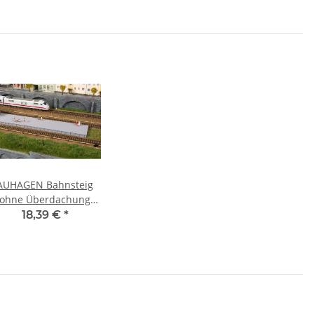
AUHAGEN Bahnsteig
ohne Überdachung
ausatz 43688 Spur TT
18,39 €
*