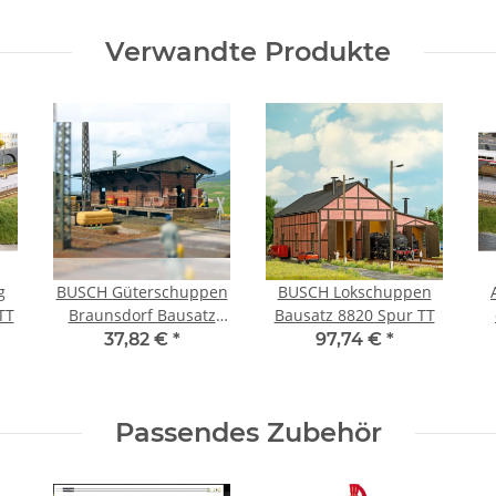
Verwandte Produkte
g
BUSCH Güterschuppen
BUSCH Lokschuppen
TT
Braunsdorf Bausatz
Bausatz 8820 Spur TT
8771 Spur TT
B
37,82 €
*
97,74 €
*
Passendes Zubehör