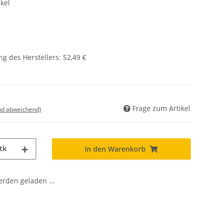
kel
g des Herstellers
:
52,49 €
Frage zum Artikel
nd abweichend)
tk
In den Warenkorb
den geladen ...