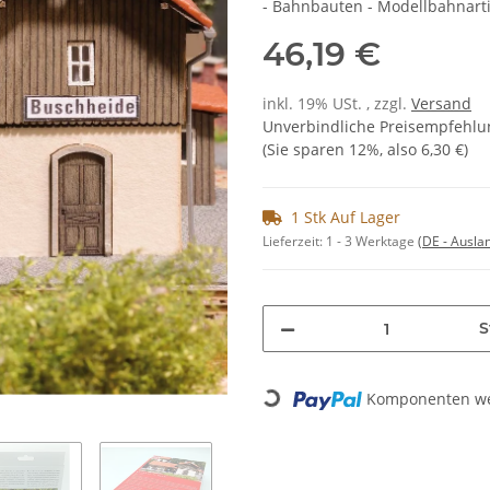
- Bahnbauten - Modellbahnarti
46,19 €
inkl. 19% USt. , zzgl.
Versand
Unverbindliche Preisempfehlun
(Sie sparen
12%
, also
6,30 €
)
1 Stk Auf Lager
Lieferzeit:
1 - 3 Werktage
(DE - Ausla
S
Loading...
Komponenten wer