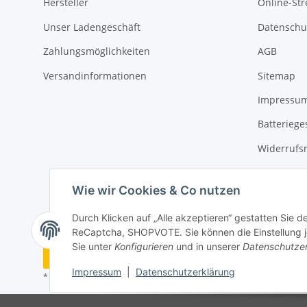
Hersteller
Online-Str
Unser Ladengeschäft
Datenschu
Zahlungsmöglichkeiten
AGB
Versandinformationen
Sitemap
Impressu
Batteriege
Widerrufs
Wie wir Cookies & Co nutzen
Durch Klicken auf „Alle akzeptieren“ gestatten Sie 
ReCaptcha, SHOPVOTE. Sie können die Einstellung jed
Sie unter
Konfigurieren
und in unserer
Datenschutze
Vertrag widerrufen
Impressum
|
Datenschutzerklärung
* Alle Preise inkl. gesetzlicher USt., zzgl.
Versand