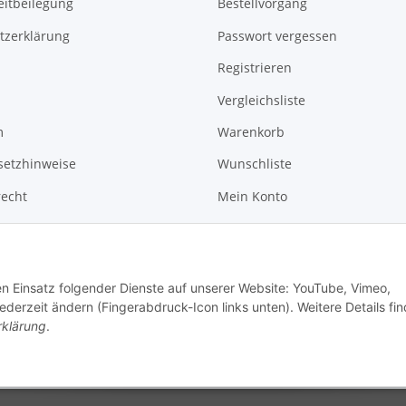
eitbeilegung
Bestellvorgang
tzerklärung
Passwort vergessen
Registrieren
Vergleichsliste
m
Warenkorb
setzhinweise
Wunschliste
recht
Mein Konto
News
Kontakt
den Einsatz folgender Dienste auf unserer Website: YouTube, Vimeo,
erzeit ändern (Fingerabdruck-Icon links unten). Weitere Details fi
rklärung
.