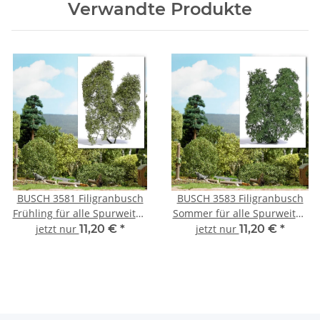
Verwandte Produkte
BUSCH 3581 Filigranbusch
BUSCH 3583 Filigranbusch
Frühling für alle Spurweiten
Sommer für alle Spurweiten
H0 TT N und Z
H0 TT N und Z
jetzt nur
11,20 €
*
jetzt nur
11,20 €
*