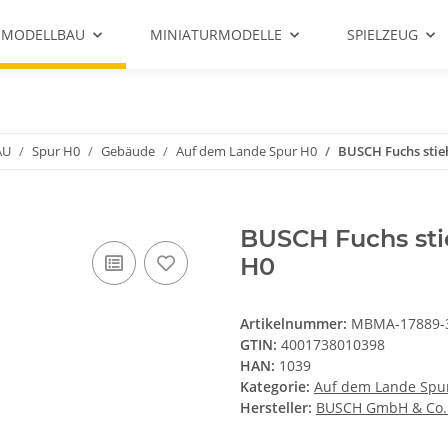
 MODELLBAU
MINIATURMODELLE
SPIELZEUG
AU
Spur H0
Gebäude
Auf dem Lande Spur H0
BUSCH Fuchs stie
BUSCH Fuchs sti
H0
Artikelnummer:
MBMA-17889-
GTIN:
4001738010398
HAN:
1039
Kategorie:
Auf dem Lande Spu
Hersteller:
BUSCH GmbH & Co.