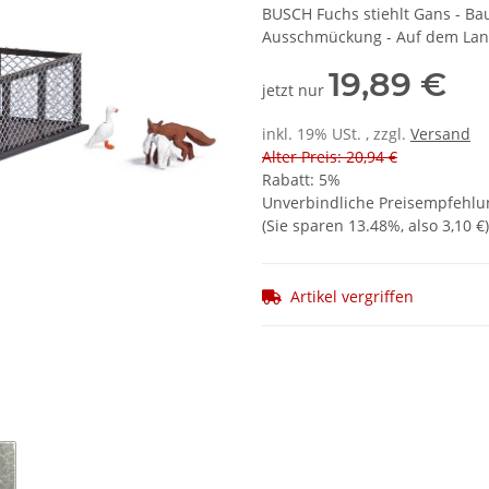
BUSCH Fuchs stiehlt Gans - Bau
Ausschmückung - Auf dem Land
19,89 €
jetzt nur
inkl. 19% USt. , zzgl.
Versand
Alter Preis: 20,94 €
Rabatt:
5%
Unverbindliche Preisempfehlun
(Sie sparen
13.48%
, also
3,10 €
)
Artikel vergriffen