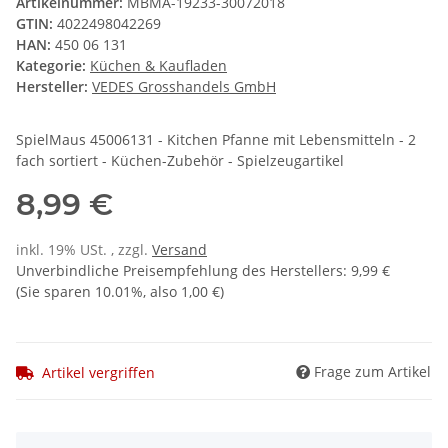
Artikelnummer:
MBMA-19233-30072018
GTIN:
4022498042269
HAN:
450 06 131
Kategorie:
Küchen & Kaufladen
Hersteller:
VEDES Grosshandels GmbH
SpielMaus 45006131 - Kitchen Pfanne mit Lebensmitteln - 2
fach sortiert - Küchen-Zubehör - Spielzeugartikel
8,99 €
inkl. 19% USt. , zzgl.
Versand
Unverbindliche Preisempfehlung des Herstellers
:
9,99 €
(Sie sparen
10.01%
, also
1,00 €
)
Frage zum Artikel
Artikel vergriffen