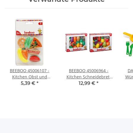
BEEBOO 45006107 -
BEEBOO 45006964 -
DA
Kitchen Obst und
Kitchen Schneidebrett
Wür
Gemüse, 8-teilig
mit Obst oder Gemüse -
5,39 €
*
12,99 €
*
sortiert