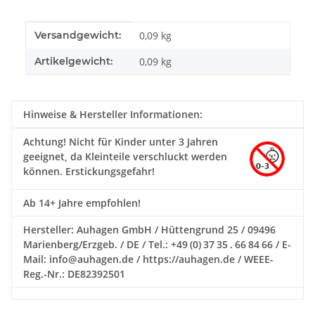
Produkteigenschaft
Wert
Versandgewicht:
0,09 kg
Artikelgewicht:
0,09
kg
Hinweise & Hersteller Informationen:
Achtung!
Nicht für Kinder unter 3 Jahren
geeignet, da Kleinteile verschluckt werden
können. Erstickungsgefahr!
Ab 14+ Jahre empfohlen!
Hersteller: Auhagen GmbH / Hüttengrund 25 / 09496
Marienberg/Erzgeb. / DE / Tel.: +49 (0) 37 35 . 66 84 66 / E-
Mail: info@auhagen.de / https://auhagen.de / WEEE-
Reg.-Nr.: DE82392501