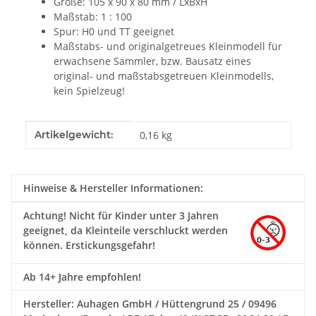
Größe: 105
x 90 x 80 mm / LxBxH
Maßstab: 1 : 100
Spur: H0 und TT geeignet
Maßstabs- und originalgetreues Kleinmodell für
erwachsene Sammler, bzw. Bausatz eines
original- und maßstabsgetreuen Kleinmodells,
kein Spielzeug!
Produkteigenschaft
Wert
Artikelgewicht:
0,16
kg
Hinweise & Hersteller Informationen:
Achtung!
Nicht für Kinder unter 3 Jahren
geeignet, da Kleinteile verschluckt werden
können. Erstickungsgefahr!
Ab 14+ Jahre empfohlen!
Hersteller: Auhagen GmbH / Hüttengrund 25 / 09496