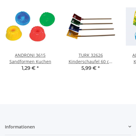
ANDRONI 3615
TURK 32626
A
Sandformen Kuchen
Kinderschaufel 60 cm
K
farblich sortiert
1,29 €
*
5,99 €
*
Informationen