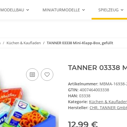
 MODELLBAU
MINIATURMODELLE
SPIELZEUG
n
Küchen & Kaufladen
TANNER 03338 Mini-Klapp-Box, gefüllt
TANNER 03338 Mi
Artikelnummer:
MBMA-16938-
GTIN:
4007464003338
HAN:
03338
Kategorie:
Küchen & Kauflade
Hersteller:
CHR. TANNER Gmb
12,99 €