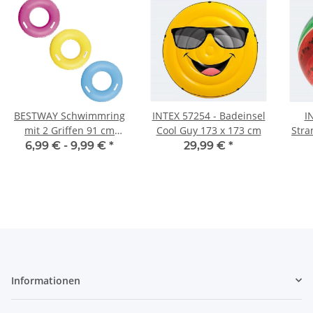
BESTWAY Schwimmring
INTEX 57254 - Badeinsel
I
mit 2 Griffen 91 cm
Cool Guy 173 x 173 cm
Stra
sortiert 36084
6,99 € -
9,99 €
*
29,99 €
*
Informationen