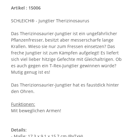
Artikel : 15006
SCHLEICH® - Jungtier Therizinosaurus
Das Therizinosaurier-Jungtier ist ein ungefährlicher
Pflanzenfresser, besitzt aber messerscharfe lange
Krallen. Wieso sie nur zum Fressen einsetzen? Das
freche Jungtier ist zum Kämpfen aufgelegt! Es liefert
sich viel lieber hitzige Gefechte mit Gleichaltrigen. Ob
es auch gegen ein T-Rex-Jungtier gewinnen würde?
Mutig genug ist es!
Das Therizionsaurier-Jungtier hat es faustdick hinter
den Ohren.
Funktionen:
Mit beweglichen Armen!
Details:
- Maße: 17,3 x 9,1 x 15,7 cm (BxTxH)