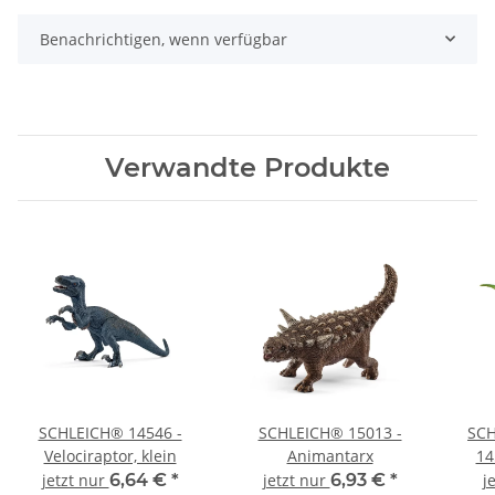
Benachrichtigen, wenn verfügbar
Verwandte Produkte
SCHLEICH® 14546 -
SCHLEICH® 15013 -
SCH
Velociraptor, klein
Animantarx
14
jetzt nur
6,64 €
*
jetzt nur
6,93 €
*
j