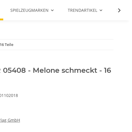
SPIELZEUGMARKEN
TRENDARTIKEL
SALE %
6 Teile
5408 - Melone schmeckt - 16
01102018
rlag GmbH