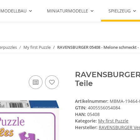
 MODELLBAU
MINIATURMODELLE
SPIELZEUG
erpuzzles
My first Puzzle
RAVENSBURGER 05408 - Melone schmeckt - 1
RAVENSBURGER 0
Teile
Artikelnummer:
MBMA-19464-
GTIN:
4005556054084
HAN:
05408
Kategorie:
My first Puzzle
Hersteller:
RAVENSBURGER Ve