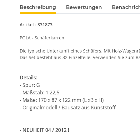
Beschreibung
Bewertungen
Benachric
Artikel : 331873
POLA - Schäferkarren
Die typische Unterkunft eines Schäfers. Mit Holz-Wagen
Das Set besteht aus 32 Einzelteile.
Verwenden Sie zum Ba
Details:
- Spur: G
- Maßstab: 1:22,5
- Maße: 170 x 87 x 122 mm (L xB x H)
- Originalmodell / Bausatz aus Kunststoff
- NEUHEIT 04 / 2012 !