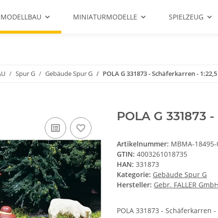
 MODELLBAU
MINIATURMODELLE
SPIELZEUG
AU
Spur G
Gebäude Spur G
POLA G 331873 - Schäferkarren - 1:22,5
POLA G 331873 - 
Artikelnummer:
MBMA-18495-
GTIN:
4003261018735
HAN:
331873
Kategorie:
Gebäude Spur G
Hersteller:
Gebr. FALLER Gmb
POLA 331873 - Schäferkarren - 