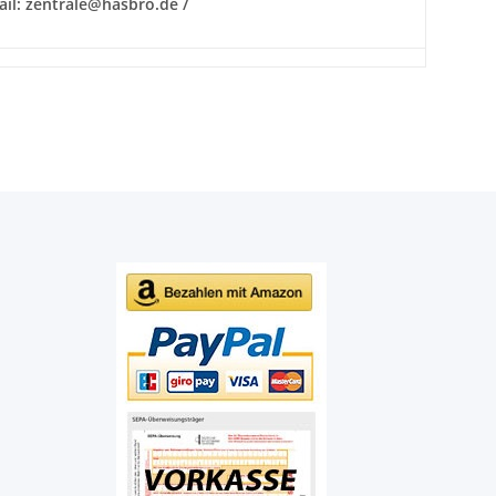
ail: zentrale@hasbro.de /