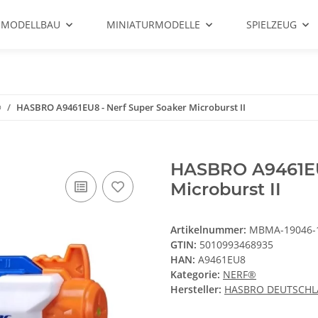
 MODELLBAU
MINIATURMODELLE
SPIELZEUG
®
HASBRO A9461EU8 - Nerf Super Soaker Microburst II
HASBRO A9461EU8
Microburst II
Artikelnummer:
MBMA-19046-
GTIN:
5010993468935
HAN:
A9461EU8
Kategorie:
NERF®
Hersteller:
HASBRO DEUTSCH