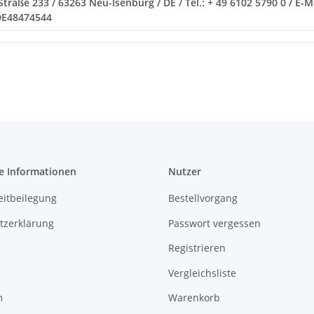
raße 233 / 63263 Neu-Isenburg / DE / Tel.: + 49 6102 5790 0 / E-M
 DE48474544
e Informationen
Nutzer
eitbeilegung
Bestellvorgang
tzerklärung
Passwort vergessen
Registrieren
Vergleichsliste
m
Warenkorb