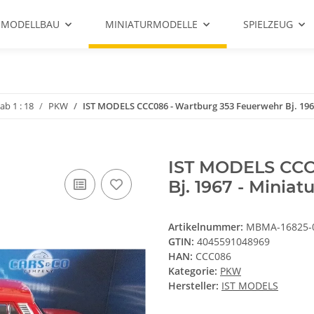
 MODELLBAU
MINIATURMODELLE
SPIELZEUG
b 1 : 18
PKW
IST MODELS CCC086 - Wartburg 353 Feuerwehr Bj. 1967
IST MODELS CCC
Bj. 1967 - Miniatu
Artikelnummer:
MBMA-16825-
GTIN:
4045591048969
HAN:
CCC086
Kategorie:
PKW
Hersteller:
IST MODELS