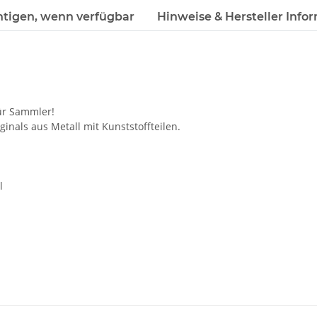
htigen, wenn verfügbar
Hinweise & Hersteller Info
ür Sammler!
inals aus Metall mit Kunststoffteilen.
l