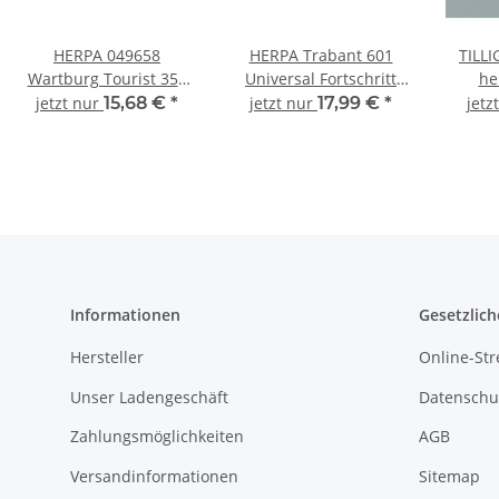
HERPA 049658
HERPA Trabant 601
TILLI
Wartburg Tourist 353
Universal Fortschritt
he
Deutsche Post PKW-
Service 091497
Aut
jetzt nur
15,68 €
*
jetzt nur
17,99 €
*
jetz
Modell 1:87
Automodell 1:87
Informationen
Gesetzlich
Hersteller
Online-Str
Unser Ladengeschäft
Datenschu
Zahlungsmöglichkeiten
AGB
Versandinformationen
Sitemap