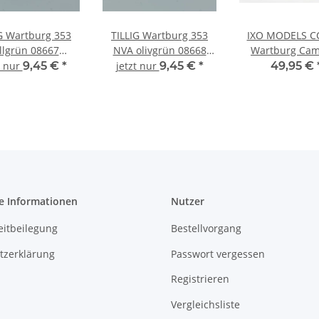
G Wartburg 353
TILLIG Wartburg 353
IXO MODELS C
llgrün 08667
NVA olivgrün 08668
Wartburg Cam
omodell 1:120
Automodell 1:120
311-5, Bj.1960
t nur
9,45 €
*
jetzt nur
9,45 €
*
49,95 €
Modell 1:4
e Informationen
Nutzer
eitbeilegung
Bestellvorgang
tzerklärung
Passwort vergessen
Registrieren
Vergleichsliste