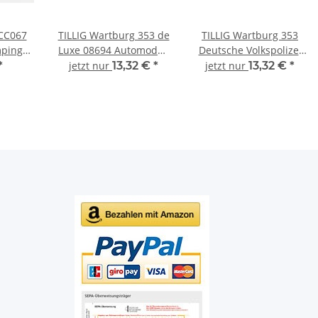
CC067
TILLIG Wartburg 353 de
TILLIG Wartburg 353
ping
Luxe 08694 Automodell
Deutsche Volkspolizei
 PKW-
1:120
08695 Automodell
*
jetzt nur
13,32 €
*
jetzt nur
13,32 €
*
3
1:120