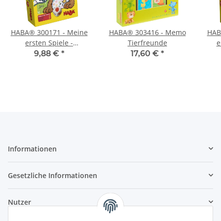
HABA® 300171 - Meine
HABA® 303416 - Memo
HAB
ersten Spiele -
Tierfreunde
e
Bärenhunger
9,88 €
*
17,60 €
*
Informationen
Gesetzliche Informationen
Nutzer