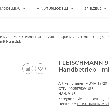
 MODELLBAU
MINIATURMODELLE
SPIELZEUG
r N / 1 : 160
Gleismaterial und Zubehör Spur N
Gleis mit Bettung Spur
 mit Herzstück
FLEISCHMANN 916
Handbetrieb - mi
Artikelnummer:
MBMA-15729-
GTIN:
4005575091688
HAN:
9168
Kategorie:
Gleis mit Bettung S
Hersteller:
FLEISCHMANN Mode