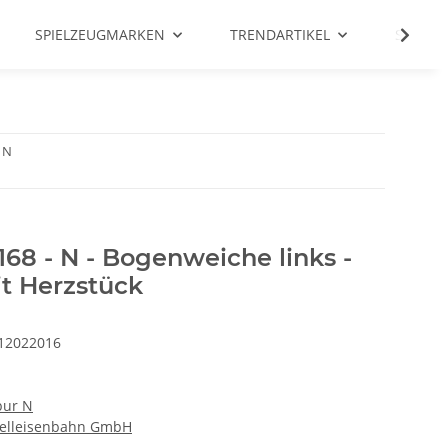
SPIELZEUGMARKEN
TRENDARTIKEL
SALE %
 N
8 - N - Bogenweiche links -
t Herzstück
12022016
pur N
lleisenbahn GmbH