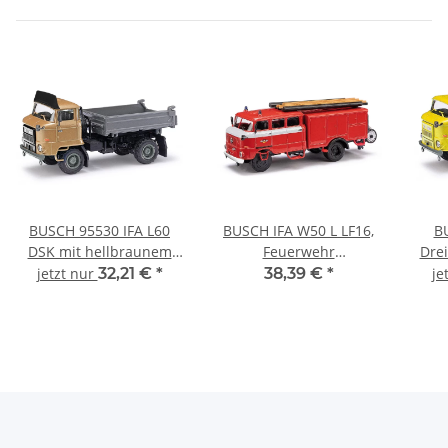
BUSCH 95530 IFA L60
BUSCH IFA W50 L LF16,
B
DSK mit hellbraunem
Feuerwehr
Drei
Fahrerhaus LKW-Modell
Friedrichshagen ESPEWE
jetzt nur
32,21 €
*
38,39 €
*
je
1:87
95195 LKW-Modell 1:87