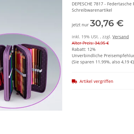
DEPESCHE 7817 - Federtasche Pe
Schreibwarenartikel
30,76 €
jetzt nur
inkl. 19% USt. , zzgl.
Versand
Alter Preis: 34,95 €
Rabatt:
12%
Unverbindliche Preisempfehlun
(Sie sparen
11.99%
, also
4,19 €
)
Artikel vergriffen