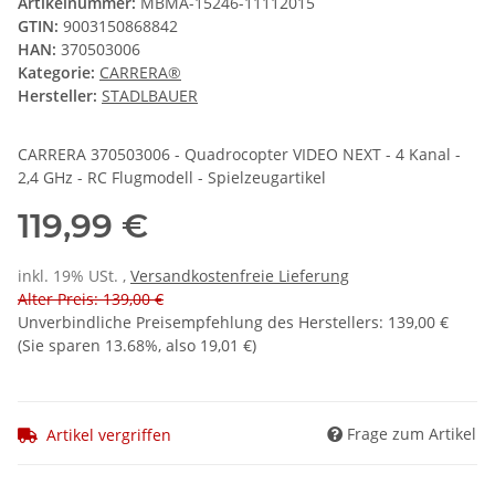
Artikelnummer:
MBMA-15246-11112015
GTIN:
9003150868842
HAN:
370503006
Kategorie:
CARRERA®
Hersteller:
STADLBAUER
CARRERA 370503006 - Quadrocopter VIDEO NEXT - 4 Kanal -
2,4 GHz - RC Flugmodell - Spielzeugartikel
119,99 €
inkl. 19% USt. ,
Versandkostenfreie Lieferung
Alter Preis: 139,00 €
Unverbindliche Preisempfehlung des Herstellers
:
139,00 €
(Sie sparen
13.68%
, also
19,01 €
)
Frage zum Artikel
Artikel vergriffen