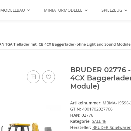
 MODELLBAU
MINIATURMODELLE
SPIELZEUG
N TGA Tieflader mit JCB 4CX Baggerlader (ohne Light and Sound Module
BRUDER 02776 - 
4CX Baggerlader
Module)
Artikelnummer:
MBMA-19596-
GTIN:
4001702027766
HAN:
02776
Kategorie:
SALE %
Hersteller:
BRUDER Spielwaren