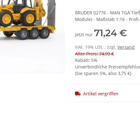
BRUDER 02776 - MAN TGA Tiefl
Module) - Maßstab 1:16 - Profi-
71,24 €
jetzt nur
inkl. 19% USt. , zzgl.
Versand
Alter Preis: 74,99 €
Rabatt:
5%
Unverbindliche Preisempfehlun
(Sie sparen
5%
, also
3,75 €
)
Artikel vergriffen