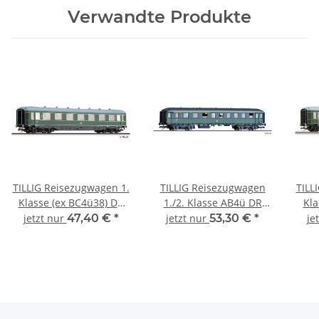
Verwandte Produkte
TILLIG Reisezugwagen 1.
TILLIG Reisezugwagen
TILL
Klasse (ex BC4ü38) DR
1./2. Klasse AB4ü DR
Kla
Ep.III 16900 Spur TT
Ep.III 13351 Spur TT
Ep
jetzt nur
47,40 €
*
jetzt nur
53,30 €
*
je