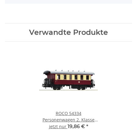
Verwandte Produkte
ROCO 54334
Personenwagen 2. Klasse
DR Ep.III Spur H0
jetzt nur
19,86 €
*