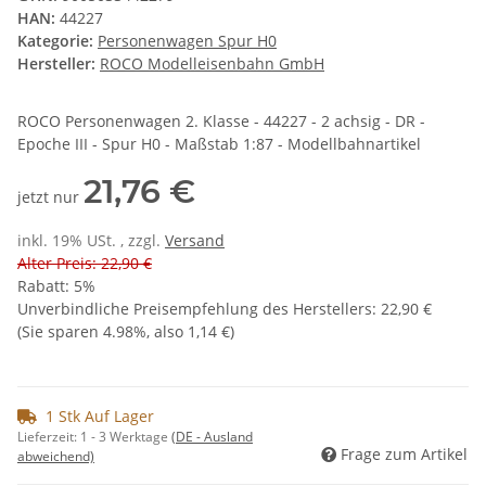
HAN:
44227
Kategorie:
Personenwagen Spur H0
Hersteller:
ROCO Modelleisenbahn GmbH
ROCO Personenwagen 2. Klasse - 44227 - 2 achsig - DR -
Epoche III - Spur H0 - Maßstab 1:87 - Modellbahnartikel
21,76 €
jetzt nur
inkl. 19% USt. , zzgl.
Versand
Alter Preis: 22,90 €
Rabatt:
5%
Unverbindliche Preisempfehlung des Herstellers
:
22,90 €
(Sie sparen
4.98%
, also
1,14 €
)
1 Stk Auf Lager
Lieferzeit:
1 - 3 Werktage
(DE - Ausland
Frage zum Artikel
abweichend)