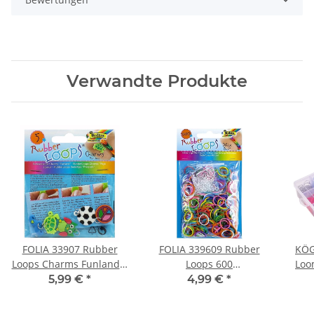
Verwandte Produkte
FOLIA 33907 Rubber
FOLIA 339609 Rubber
KÖG
Loops Charms Funland 5
Loops 600
Loo
verschiedene Anhänger
Gummibänder Mix bunt
5,99 €
*
4,99 €
*
Set