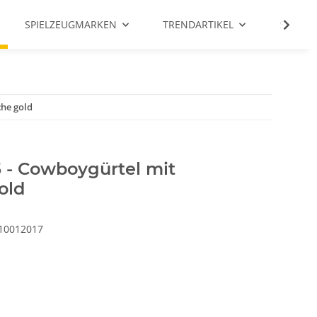
SPIELZEUGMARKEN
TRENDARTIKEL
SALE %
he gold
- Cowboygürtel mit
old
10012017