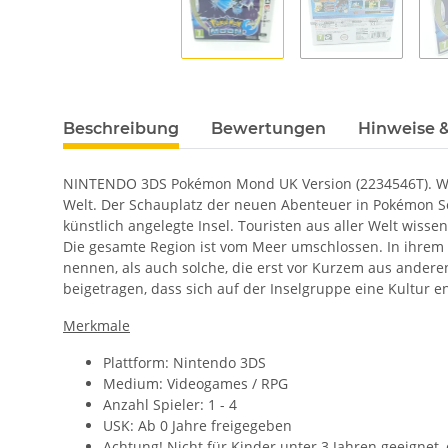
Beschreibung
Bewertungen
Hinweise &
NINTENDO 3DS Pokémon Mond UK Version (2234546T). Wil
Welt. Der Schauplatz der neuen Abenteuer in Pokémon Son
künstlich angelegte Insel. Touristen aus aller Welt wisse
Die gesamte Region ist vom Meer umschlossen. In ihrem 
nennen, als auch solche, die erst vor Kurzem aus ander
beigetragen, dass sich auf der Inselgruppe eine Kultur 
Merkmale
Plattform: Nintendo 3DS
Medium: Videogames / RPG
Anzahl Spieler: 1 - 4
USK: Ab 0 Jahre freigegeben
Achtung! Nicht für Kinder unter 3 Jahren geeignet,