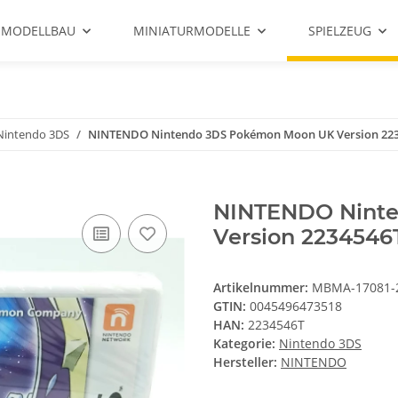
 MODELLBAU
MINIATURMODELLE
SPIELZEUG
Nintendo 3DS
NINTENDO Nintendo 3DS Pokémon Moon UK Version 22
NINTENDO Nint
Version 2234546
Artikelnummer:
MBMA-17081-
GTIN:
0045496473518
HAN:
2234546T
Kategorie:
Nintendo 3DS
Hersteller:
NINTENDO