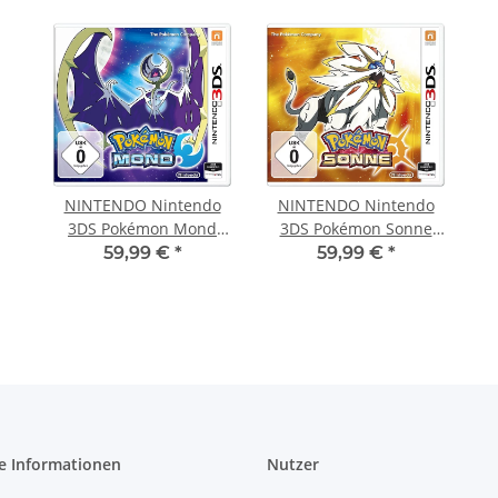
NINTENDO Nintendo
NINTENDO Nintendo
3DS Pokémon Mond
3DS Pokémon Sonne
2234540T
2234440T
59,99 €
*
59,99 €
*
e Informationen
Nutzer