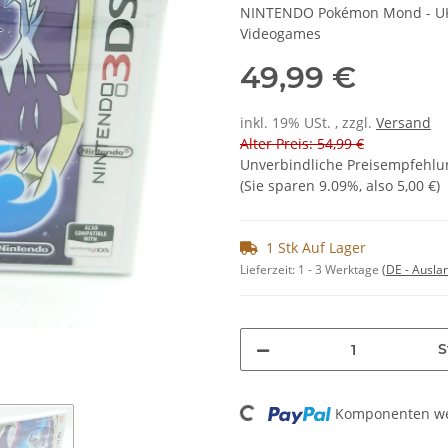
NINTENDO Pokémon Mond - UK V
Videogames
49,99 €
inkl. 19% USt. , zzgl.
Versand
Alter Preis: 54,99 €
Unverbindliche Preisempfehlun
(Sie sparen
9.09%
, also
5,00 €
)
1 Stk Auf Lager
Lieferzeit:
1 - 3 Werktage
(DE - Ausla
S
Loading...
Komponenten wer