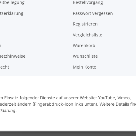
eitbeilegung
Bestellvorgang
tzerklärung
Passwort vergessen
Registrieren
Vergleichsliste
m
Warenkorb
setzhinweise
Wunschliste
recht
Mein Konto
News
Kontakt
den Einsatz folgender Dienste auf unserer Website: YouTube, Vimeo,
erzeit ändern (Fingerabdruck-Icon links unten). Weitere Details fi
rklärung
.