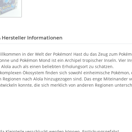
 Hersteller Informationen
lkommen in der Welt der Pokémon! Hast du das Zeug zum Pokémo
ne und Pokémon Mond ist ein Archipel tropischer Inseln. Vier Inse
n Alola auch als einen beliebten Erholungsort zu schätzen.
komplexen Ökosystem finden sich sowohl einheimische Pokémon, di
en Regionen nach Alola hinzugezogen sind. Das enge Miteinander 
entwickeln konnte, die sich merklich von anderen Regionen unters
 da Kleinteile verschluckt werden können. Erstickungsgefahr!