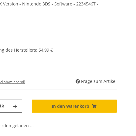
ersion - Nintendo 3DS - Software - 2234546T -
g des Herstellers
:
54,99 €
Frage zum Artikel
nd abweichend)
tk
In den Warenkorb
den geladen ...