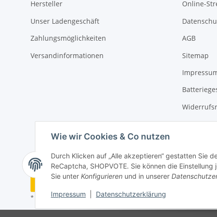
Hersteller
Online-Str
Unser Ladengeschäft
Datenschu
Zahlungsmöglichkeiten
AGB
Versandinformationen
Sitemap
Impressu
Batteriege
Widerrufs
Wie wir Cookies & Co nutzen
Durch Klicken auf „Alle akzeptieren“ gestatten Sie 
ReCaptcha, SHOPVOTE. Sie können die Einstellung jed
Sie unter
Konfigurieren
und in unserer
Datenschutze
Vertrag widerrufen
Impressum
|
Datenschutzerklärung
* Alle Preise inkl. gesetzlicher USt., zzgl.
Versand