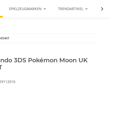
SPIELZEUGMARKEN
TRENDARTIKEL
SALE %
34546T
endo 3DS Pokémon Moon UK
T
29112016